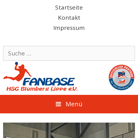
Springe
Startseite
zum
Kontakt
Inhalt
Impressum
Suche
nach:
Menü