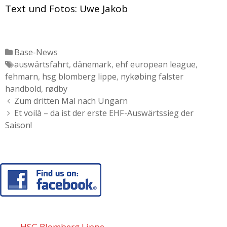
Text und Fotos: Uwe Jakob
Katgeorien
Base-News
Tags
auswärtsfahrt
,
dänemark
,
ehf european league
,
fehmarn
,
hsg blomberg lippe
,
nykøbing falster
handbold
,
rødby
Artikel-
Zum dritten Mal nach Ungarn
Navigation
Et voilà – da ist der erste EHF-Auswärtssieg der
Saison!
HSG Blomberg Lippe