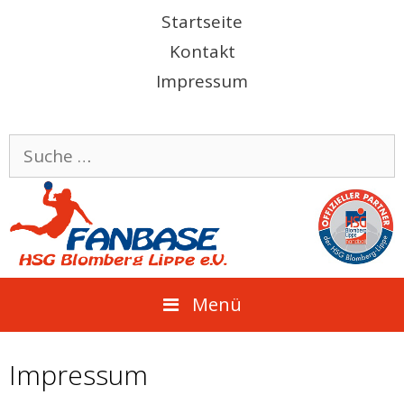
Springe
Startseite
zum
Kontakt
Inhalt
Impressum
Suche
nach:
Menü
Impressum