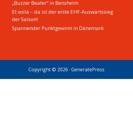
„Buzzer Beater“ in Bensheim
Et voilà – da ist der erste EHF-Auswärtssieg
der Saison!
Spannender Punktgewinn in Dänemark
Copyright © 2026
·
GeneratePress