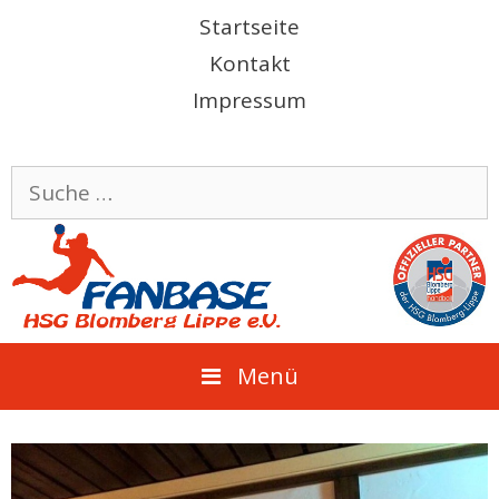
Springe
Startseite
zum
Kontakt
Inhalt
Impressum
Suche
nach:
Menü