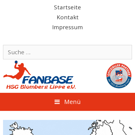
Springe
Startseite
zum
Kontakt
Inhalt
Impressum
Suche
nach:
Menü