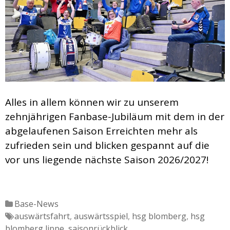
Alles in allem können wir zu unserem
zehnjährigen Fanbase-Jubiläum mit dem in der
abgelaufenen Saison Erreichten mehr als
zufrieden sein und blicken gespannt auf die
vor uns liegende nächste Saison 2026/2027!
Katgeorien
Base-News
Tags
auswärtsfahrt
,
auswärtsspiel
,
hsg blomberg
,
hsg
blomberg lippe
,
saisonrückblick