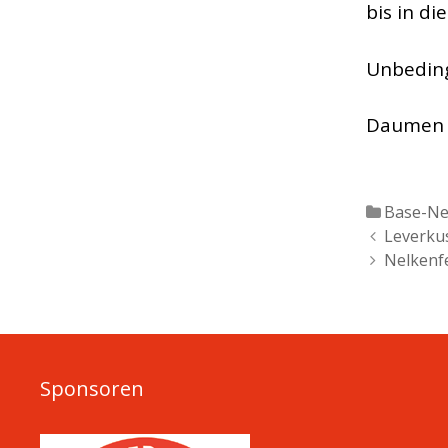
bis in d
Unbeding
Daumen
Katgeor
Base-N
Artikel-
Leverku
Navigation
Nelkenf
Sponsoren