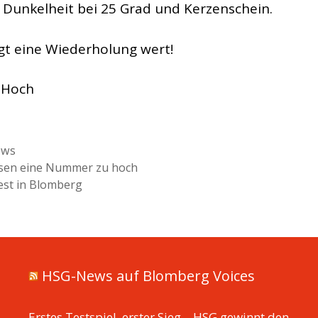
ie Dunkelheit bei 25 Grad und Kerzenschein.
t eine Wiederholung wert!
 Hoch
ien
ews
sen eine Nummer zu hoch
est in Blomberg
HSG-News auf Blomberg Voices
Erstes Testspiel, erster Sieg – HSG gewinnt den