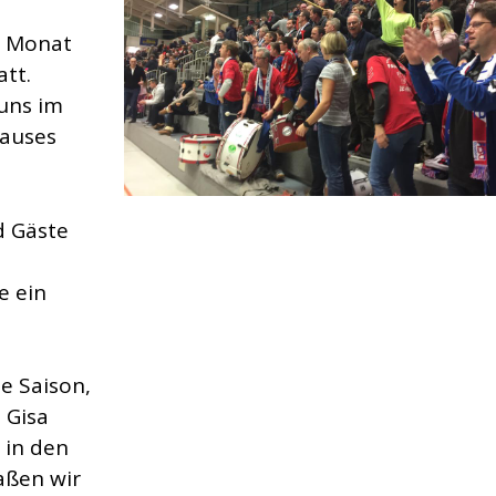
n Monat
tt.
 uns im
hauses
d Gäste
e ein
e Saison,
 Gisa
 in den
aßen wir