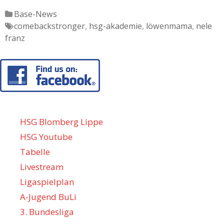
Katgeorien
Base-News
Tags
comebackstronger
,
hsg-akademie
,
löwenmama
,
nele
franz
HSG Blomberg Lippe
HSG Youtube
Tabelle
Livestream
Ligaspielplan
A-Jugend BuLi
3. Bundesliga