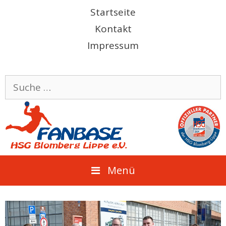
Springe
Startseite
zum
Kontakt
Inhalt
Impressum
Suche
nach:
Menü