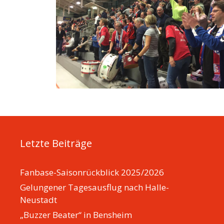
Letzte Beiträge
Fanbase-Saisonrückblick 2025/2026
Gelungener Tagesausflug nach Halle-
Neustadt
„Buzzer Beater“ in Bensheim