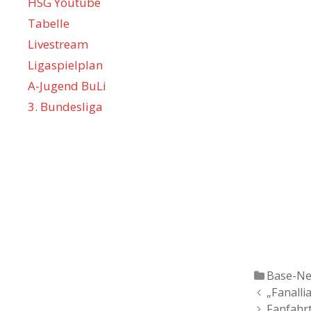
HSG Youtube
Tabelle
Livestream
Ligaspielplan
A-Jugend BuLi
3. Bundesliga
Katgeor
Base-N
Artikel-
„Fanalli
Navigation
Fanfahrt