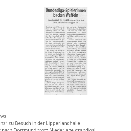
ien
ews
anz“ zu Besuch in der Lipperlandhalle
 nach Dortmund trotz Niederlage grandios!