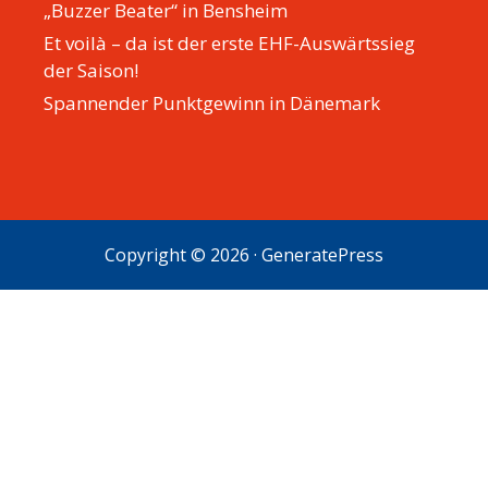
„Buzzer Beater“ in Bensheim
Et voilà – da ist der erste EHF-Auswärtssieg
der Saison!
Spannender Punktgewinn in Dänemark
Copyright © 2026
·
GeneratePress