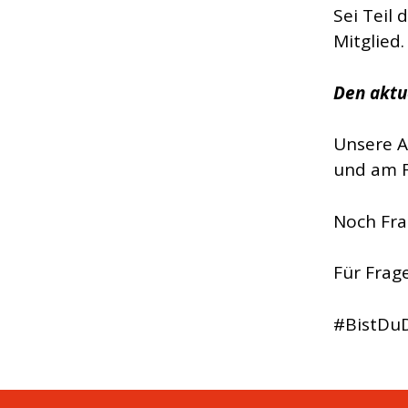
Sei Teil
Mitglied.
Den aktu
Unsere A
und am F
Noch Fra
Für Frag
#BistDu