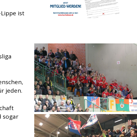
Lippe ist
sliga
enschen,
r jeden.
chaft
d sogar