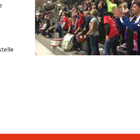
e
telle