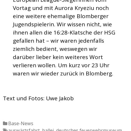
Vortag und mit Aurora Kryeziu noch
eine weitere ehemalige Blomberger
Jugendspielerin. Wir wissen nicht, wie
ihnen allen die 16:28-Klatsche der HSG
gefallen hat – wir waren jedenfalls
ziemlich bedient, weswegen wir
darüber lieber kein weiteres Wort
verlieren wollen. Um kurz vor 23 Uhr
waren wir wieder zurück in Blomberg.
Text und Fotos: Uwe Jakob
Katgeorien
Base-News
Tags
auswärtsfahrt
,
ballei
,
deutsches feuerwehrmuseum
,