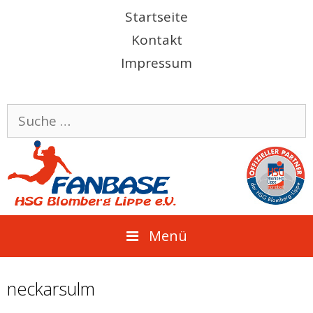
Springe
Startseite
zum
Kontakt
Inhalt
Impressum
Suche
nach:
Menü
neckarsulm