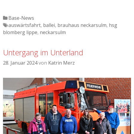
Katgeorien
Base-News
Tags
auswärtsfahrt
,
ballei
,
brauhaus neckarsulm
,
hsg
blomberg lippe
,
neckarsulm
Untergang im Unterland
28. Januar 2024
von
Katrin Merz