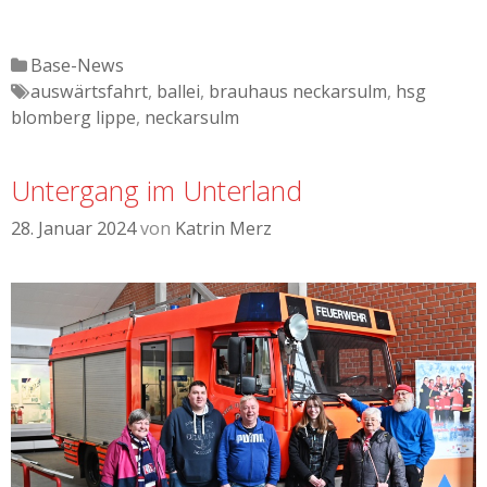
Katgeorien
Base-News
Tags
auswärtsfahrt
,
ballei
,
brauhaus neckarsulm
,
hsg
blomberg lippe
,
neckarsulm
Untergang im Unterland
28. Januar 2024
von
Katrin Merz