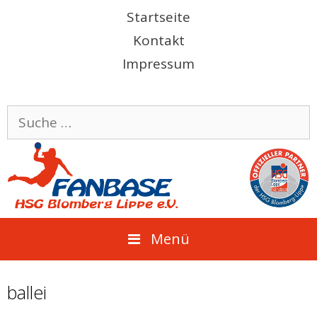
Springe
Startseite
zum
Kontakt
Inhalt
Impressum
Suche
nach:
Menü
ballei