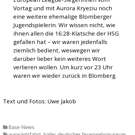
Vortag und mit Aurora Kryeziu noch
eine weitere ehemalige Blomberger
Jugendspielerin. Wir wissen nicht, wie
ihnen allen die 16:28-Klatsche der HSG
gefallen hat – wir waren jedenfalls
ziemlich bedient, weswegen wir
darüber lieber kein weiteres Wort
verlieren wollen. Um kurz vor 23 Uhr
waren wir wieder zurück in Blomberg.
Text und Fotos: Uwe Jakob
Katgeorien
Base-News
Tags
auswärtsfahrt
,
ballei
,
deutsches feuerwehrmuseum
,