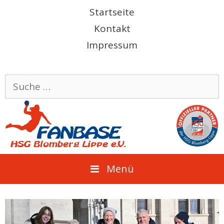
Springe
Startseite
zum
Kontakt
Inhalt
Impressum
Suche
nach:
Menü