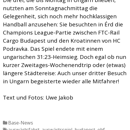
nutzten am Sonntagnachmittag die
Gelegenheit, sich noch mehr hochklassigen
Handball anzusehen: Sie besuchten in Érd die
Champions League-Partie zwischen FTC-Rail
Cargo Budapest und den Kroatinnen von HC
Podravka. Das Spiel endete mit einem
ungarischen 31:23-Heimsieg. Doch egal ob nun
kurzer Zweitages-Wochenendtrip oder (etwas)
längere Städtereise: Auch unser dritter Besuch
in Ungarn begeisterte wieder alle Mitfahrer!
Text und Fotos: Uwe Jakob
Katgeorien
Base-News
Tags
auswärtsfahrt
,
auswärtsspiel
,
budapest
,
ehf