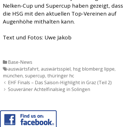
Nelken-Cup und Supercup haben gezeigt, dass
die HSG mit den aktuellen Top-Vereinen auf
Augenhöhe mithalten kann.
Text und Fotos: Uwe Jakob
Katgeorien
Base-News
Tags
auswärtsfahrt
,
auswärtsspiel
,
hsg blomberg lippe
,
münchen
,
supercup
,
thüringer hc
Artikel-
EHF Finals – Das Saison-Highlight in Graz (Teil 2)
Navigation
Souveräner Achtelfinalsieg in Solingen