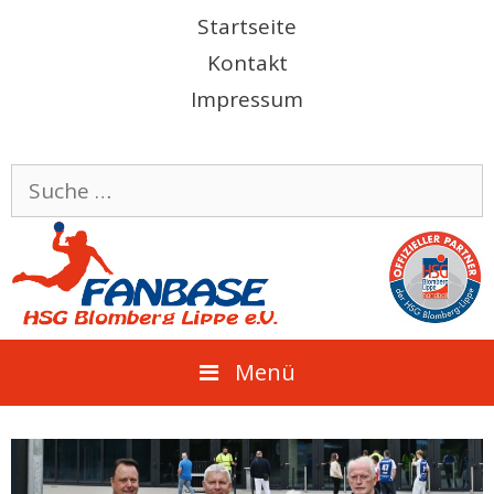
Springe
Startseite
zum
Kontakt
Inhalt
Impressum
Suche
nach:
Menü