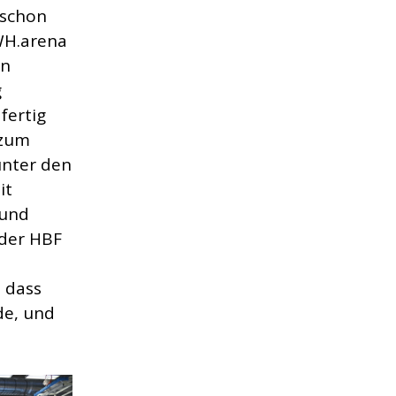
 schon
WH.arena
on
g
fertig
 zum
unter den
it
rund
 der HBF
 dass
de, und