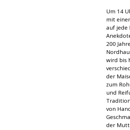
Um 14 U
mit eine
auf jede
Anekdote
200 Jahr
Nordhaus
wird bis
verschie
der Mais
zum Roh-
und Reif
Traditio
von Hand
Geschmac
der Mutt