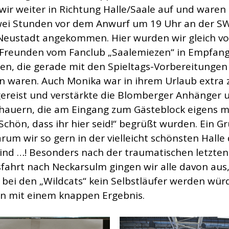
wir weiter in Richtung Halle/Saale auf und waren
ei Stunden vor dem Anwurf um 19 Uhr an der S
-Neustadt angekommen. Hier wurden wir gleich v
Freunden vom Fanclub „Saalemiezen“ in Empfan
, die gerade mit den Spieltags-Vorbereitungen 
 waren. Auch Monika war in ihrem Urlaub extra
gereist und verstärkte die Blomberger Anhänger 
hauern, die am Eingang zum Gästeblock eigens m
Schön, dass ihr hier seid!“ begrüßt wurden. Ein G
rum wir so gern in der vielleicht schönsten Halle
sind …! Besonders nach der traumatischen letzten
fahrt nach Neckarsulm gingen wir alle davon aus,
l bei den „Wildcats“ kein Selbstläufer werden wür
n mit einem knappen Ergebnis.