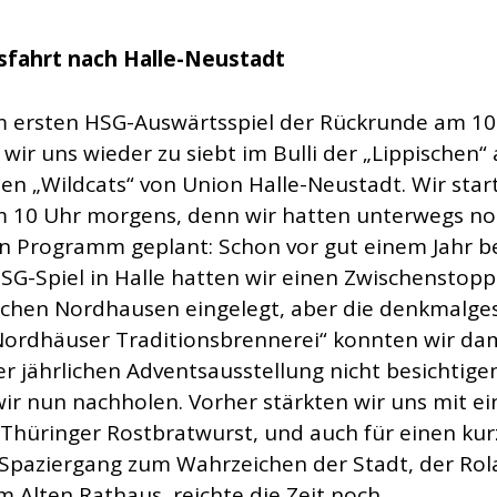
sfahrt nach Halle-Neustadt
 ersten HSG-Auswärtsspiel der Rückrunde am 10
wir uns wieder zu siebt im Bulli der „Lippischen“
en „Wildcats“ von Union Halle-Neustadt. Wir star
 10 Uhr morgens, denn wir hatten unterwegs no
an Programm geplant: Schon vor gut einem Jahr 
HSG-Spiel in Halle hatten wir einen Zwischenstopp
schen Nordhausen eingelegt, aber die denkmalge
Nordhäuser Traditionsbrennerei“ konnten wir da
r jährlichen Adventsausstellung nicht besichtige
wir nun nachholen. Vorher stärkten wir uns mit ei
 Thüringer Rostbratwurst, und auch für einen ku
-Spaziergang zum Wahrzeichen der Stadt, der Rol
m Alten Rathaus, reichte die Zeit noch.