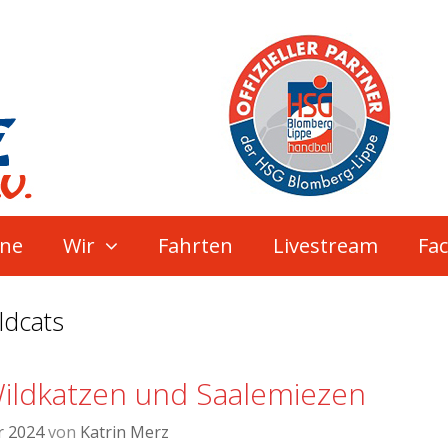
ne
Wir
Fahrten
Livestream
Fa
ildcats
ildkatzen und Saalemiezen
r 2024
von
Katrin Merz