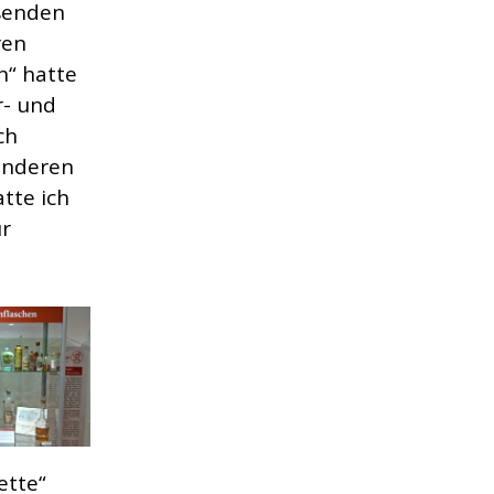
eßenden
ren
n“ hatte
r- und
ch
 anderen
tte ich
ur
ette“