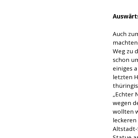
Auswärt
Auch zum
machten 
Weg zu d
schon um
einiges 
letzten 
thüringi
„Echter 
wegen de
wollten 
leckeren
Altstadt
Statue a