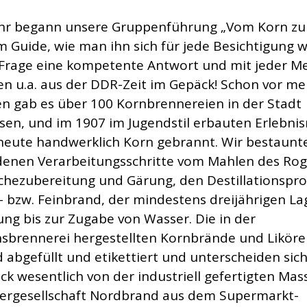
hr begann unsere Gruppenführung „Vom Korn zu
m Guide, wie man ihn sich für jede Besichtigung 
 Frage eine kompetente Antwort und mit jeder M
n u.a. aus der DDR-Zeit im Gepäck! Schon vor me
en gab es über 100 Kornbrennereien in der Stadt
en, und im 1907 im Jugendstil erbauten Erlebn
 heute handwerklich Korn gebrannt. Wir bestaunt
denen Verarbeitungsschritte vom Mahlen des Rog
chezubereitung und Gärung, den Destillationspr
 bzw. Feinbrand, der mindestens dreijährigen L
ung bis zur Zugabe von Wasser. Die in der
nsbrennerei hergestellten Kornbrände und Likör
 abgefüllt und etikettiert und unterscheiden sic
k wesentlich von der industriell gefertigten Ma
ergesellschaft Nordbrand aus dem Supermarkt-