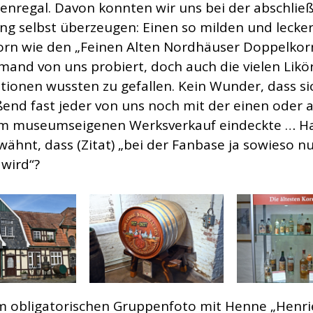
senregal. Davon konnten wir uns bei der abschli
ng selbst überzeugen: Einen so milden und lecke
rn wie den „Feinen Alten Nordhäuser Doppelkor
mand von uns probiert, doch auch die vielen Likö
ationen wussten zu gefallen. Kein Wunder, dass si
ßend fast jeder von uns noch mit der einen oder
im museumseigenen Werksverkauf eindeckte … Ha
wähnt, dass (Zitat) „bei der Fanbase ja sowieso n
 wird“?
 obligatorischen Gruppenfoto mit Henne „Henri