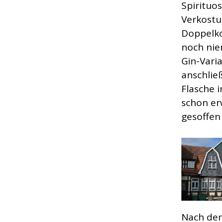
Spirituo
Verkostu
Doppelko
noch nie
Gin-Vari
anschlie
Flasche 
schon er
gesoffen
Nach dem