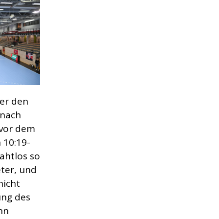
ber den
 nach
 vor dem
 10:19-
ahtlos so
ter, und
nicht
ung des
nn