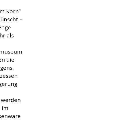
m Korn“
wünscht –
enge
hr als
ismuseum
en die
gens,
ozessen
agerung
e werden
h im
ssenware