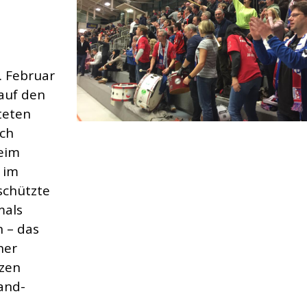
. Februar
 auf den
teten
ch
beim
 im
schützte
mals
n – das
ner
rzen
and-