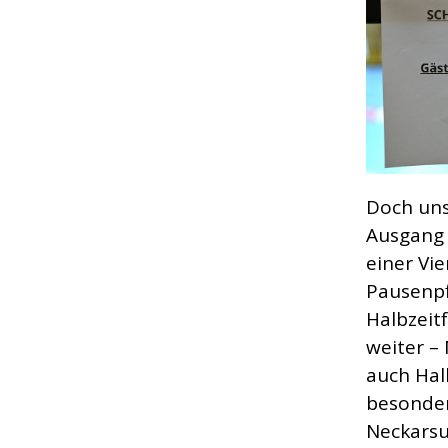
Doch uns
Ausgang 
einer Vi
Pausenpf
Halbzeit
weiter –
auch Hal
besonder
Neckarsu