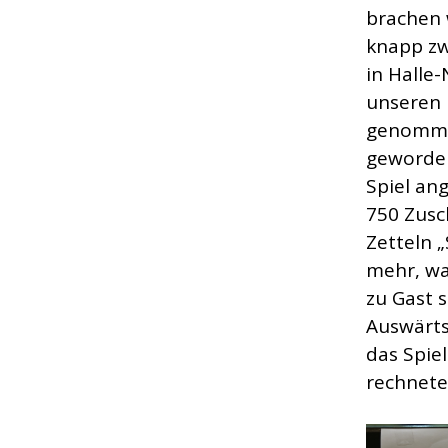
brachen 
knapp zw
in Halle
unseren 
genommen
geworden
Spiel an
750 Zusc
Zetteln „
mehr, wa
zu Gast 
Auswärts
das Spie
rechnete