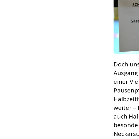
Doch uns
Ausgang 
einer Vi
Pausenpf
Halbzeit
weiter –
auch Hal
besonder
Neckarsu