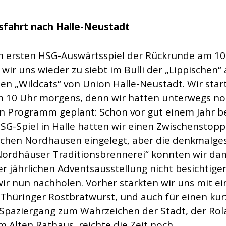
sfahrt nach Halle-Neustadt
 ersten HSG-Auswärtsspiel der Rückrunde am 10
wir uns wieder zu siebt im Bulli der „Lippischen“
en „Wildcats“ von Union Halle-Neustadt. Wir star
 10 Uhr morgens, denn wir hatten unterwegs no
an Programm geplant: Schon vor gut einem Jahr 
HSG-Spiel in Halle hatten wir einen Zwischenstopp
schen Nordhausen eingelegt, aber die denkmalge
Nordhäuser Traditionsbrennerei“ konnten wir da
r jährlichen Adventsausstellung nicht besichtige
wir nun nachholen. Vorher stärkten wir uns mit ei
 Thüringer Rostbratwurst, und auch für einen ku
-Spaziergang zum Wahrzeichen der Stadt, der Rol
m Alten Rathaus, reichte die Zeit noch.