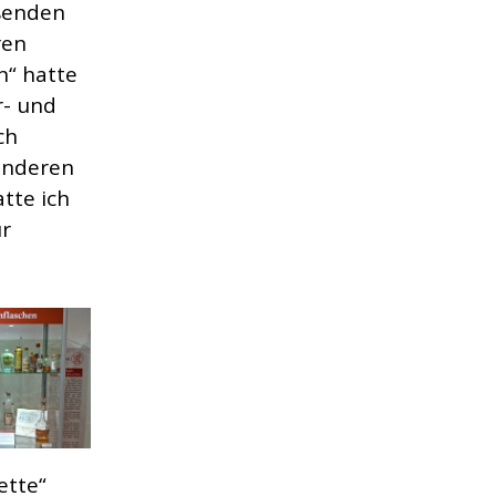
eßenden
ren
n“ hatte
r- und
ch
 anderen
tte ich
ur
ette“