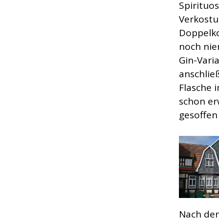
Spirituo
Verkostu
Doppelko
noch nie
Gin-Vari
anschlie
Flasche 
schon er
gesoffen
Nach dem