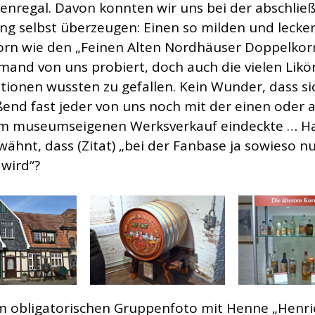
senregal. Davon konnten wir uns bei der abschli
ng selbst überzeugen: Einen so milden und lecke
rn wie den „Feinen Alten Nordhäuser Doppelkor
mand von uns probiert, doch auch die vielen Likö
ationen wussten zu gefallen. Kein Wunder, dass si
ßend fast jeder von uns noch mit der einen oder
im museumseigenen Werksverkauf eindeckte … Ha
wähnt, dass (Zitat) „bei der Fanbase ja sowieso n
 wird“?
 obligatorischen Gruppenfoto mit Henne „Henri