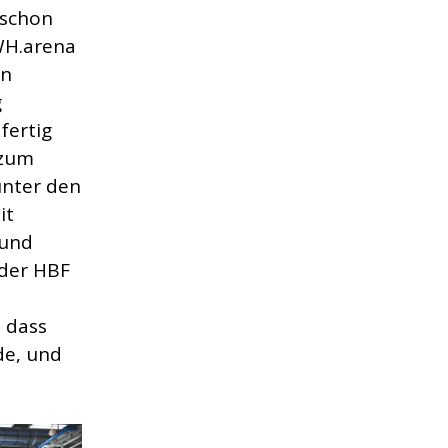
 schon
WH.arena
on
g
fertig
 zum
unter den
it
rund
 der HBF
 dass
de, und