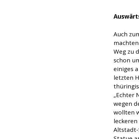
Auswärt
Auch zum
machten 
Weg zu d
schon um
einiges 
letzten 
thüringi
„Echter 
wegen de
wollten 
leckeren
Altstadt
Statue a