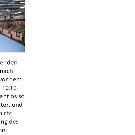
ber den
 nach
 vor dem
 10:19-
ahtlos so
ter, und
nicht
ung des
nn