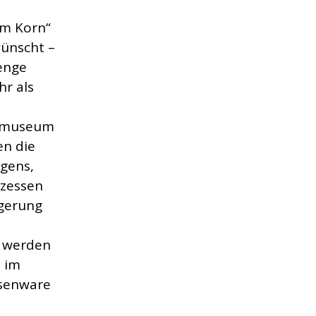
m Korn“
wünscht –
enge
hr als
ismuseum
en die
gens,
ozessen
agerung
e werden
h im
ssenware