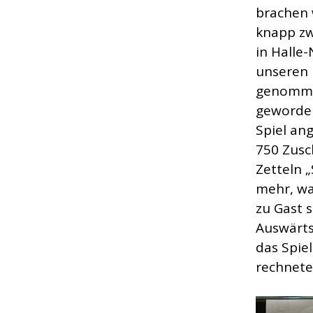
brachen 
knapp zw
in Halle
unseren 
genommen
geworden
Spiel an
750 Zusc
Zetteln „
mehr, wa
zu Gast 
Auswärts
das Spie
rechnete