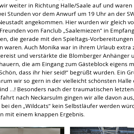
wir weiter in Richtung Halle/Saale auf und waren
ei Stunden vor dem Anwurf um 19 Uhr an der S
-Neustadt angekommen. Hier wurden wir gleich v
Freunden vom Fanclub „Saalemiezen“ in Empfan
, die gerade mit den Spieltags-Vorbereitungen 
 waren. Auch Monika war in ihrem Urlaub extra
gereist und verstärkte die Blomberger Anhänger 
hauern, die am Eingang zum Gästeblock eigens m
Schön, dass ihr hier seid!“ begrüßt wurden. Ein G
rum wir so gern in der vielleicht schönsten Halle
sind …! Besonders nach der traumatischen letzten
fahrt nach Neckarsulm gingen wir alle davon aus,
l bei den „Wildcats“ kein Selbstläufer werden wür
n mit einem knappen Ergebnis.