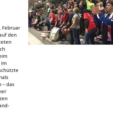
. Februar
 auf den
teten
ch
beim
 im
schützte
mals
n – das
ner
rzen
and-