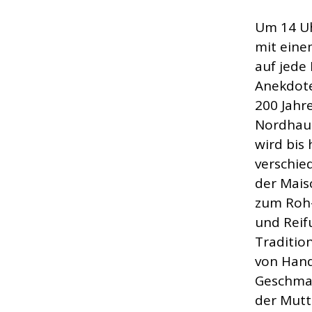
Um 14 U
mit eine
auf jede
Anekdote
200 Jahr
Nordhaus
wird bis
verschie
der Mais
zum Roh-
und Reif
Traditio
von Hand
Geschmac
der Mutt