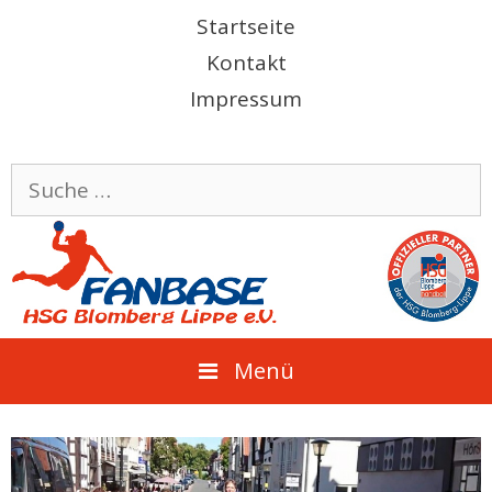
Springe
Startseite
zum
Kontakt
Inhalt
Impressum
Suche
nach:
Menü