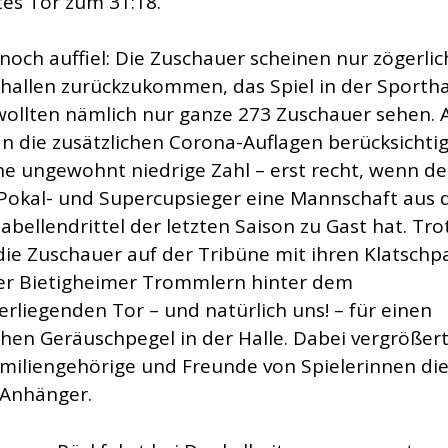
es Tor zum 31:18.
och auffiel: Die Zuschauer scheinen nur zögerlich
hallen zurückzukommen, das Spiel in der Sporth
wollten nämlich nur ganze 273 Zuschauer sehen. 
 die zusätzlichen Corona-Auflagen berücksichtigt
ne ungewohnt niedrige Zahl – erst recht, wenn de
 Pokal- und Supercupsieger eine Mannschaft aus
abellendrittel der letzten Saison zu Gast hat. Tr
die Zuschauer auf der Tribüne mit ihren Klatsch
er Bietigheimer Trommlern hinter dem
rliegenden Tor – und natürlich uns! – für einen
chen Geräuschpegel in der Halle. Dabei vergrößer
amiliengehörige und Freunde von Spielerinnen die
Anhänger.