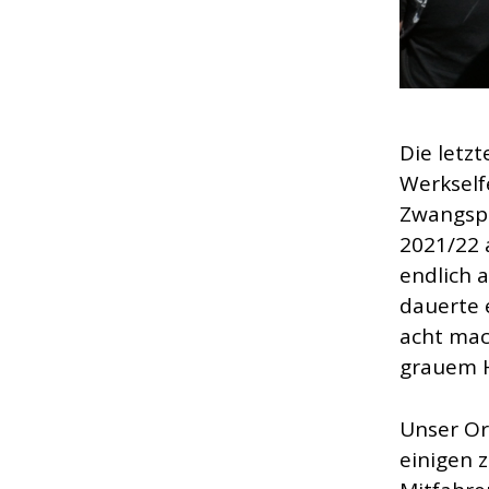
Die letz
Werkself
Zwangspa
2021/22 
endlich 
dauerte e
acht mac
grauem 
Unser Or
einigen 