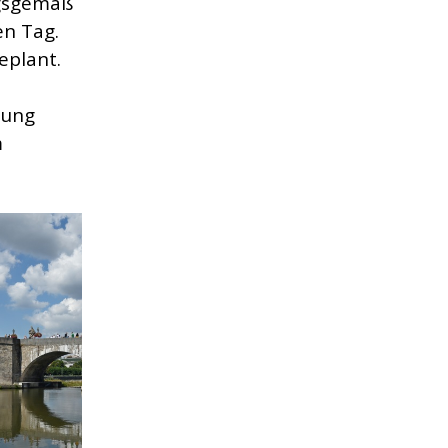
ngsgemäß
en Tag.
eplant.
mung
m