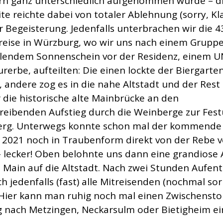
rn ganz unterschiedlich aufgenommen wurde – d
e reichte dabei von totaler Ablehnung (sorry, Kla
r Begeisterung. Jedenfalls unterbrachen wir die 
reise in Würzburg, wo wir uns nach einem Grupp
hlendem Sonnenschein vor der Residenz, einem 
rerbe, aufteilten: Die einen lockte der Biergarte
 andere zog es in die nahe Altstadt und der Res
r die historische alte Mainbrücke an den
reibenden Aufstieg durch die Weinberge zur Fes
erg. Unterwegs konnte schon mal der kommende
 2021 noch in Traubenform direkt von der Rebe v
 lecker! Oben belohnte uns dann eine grandiose 
 Main auf die Altstadt. Nach zwei Stunden Aufent
h jedenfalls (fast) alle Mitreisenden (nochmal sor
: Hier kann man ruhig noch mal einen Zwischenst
nach Metzingen, Neckarsulm oder Bietigheim ei