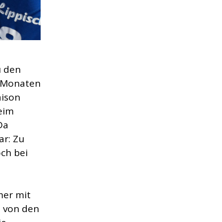
u den
8 Monaten
aison
eim
Da
ar: Zu
ch bei
mer mit
s von den