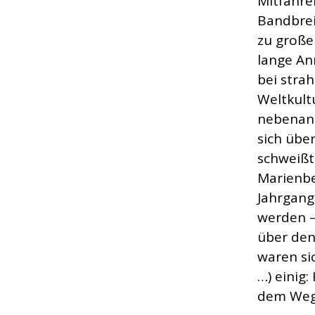
Mitfahre
Bandbreit
zu große
lange An
bei stra
Weltkultu
nebenan,
sich übe
schweißt
Marienb
Jahrgang
werden –
über den
waren sic
…) einig
dem Weg 