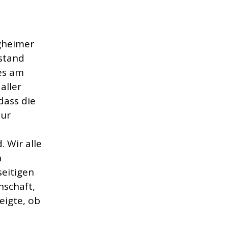
igheimer
bstand
 es am
aller
dass die
zur
 Wir alle
n
seitigen
nschaft,
eigte, ob