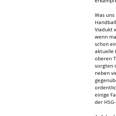
erkämpft
Was uns n
Handball
Viadukt 
wenn man
schon ei
aktuelle
oberen T
sorgten 
neben vi
gegenübe
ordentli
einige F
der HSG-