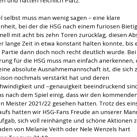
n und hatten reichlich Platz.
l selbst muss man wenig sagen – eine klare
nheit, bei der die HSG nach einem furiosen Biet
hnell mit acht bis zehn Toren zurücklag, diesen A
r lange Zeit in etwa konstant halten konnte, bis
 Partie dann doch noch recht deutlich wurde. Bei 
rung für die HSG muss man einfach anerkennen, 
ine absolute Ausnahmemannschaft ist, die sich 
ison nochmals verstärkt hat und deren
hwindigkeit und –genauigkeit beeindruckend sind.
s nach dem Spiel einig, dass wir den kommende
n Meister 2021/22 gesehen hatten. Trotz des ein
laufs hatten wir HSG-Fans Freude an unserer Man
ufgab, sich voll reinhängte und schöne Aktionen z
raden von Melanie Veith oder Nele Wenzels hart