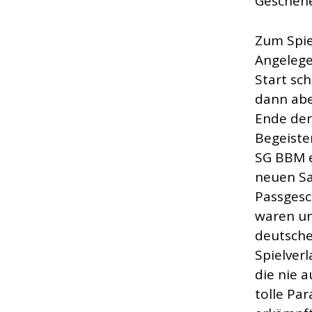
Geschehe
Zum Spie
Angelege
Start sc
dann abe
Ende der
Begeiste
SG BBM e
neuen Sa
Passgesc
waren un
deutsche
Spielver
die nie a
tolle Pa