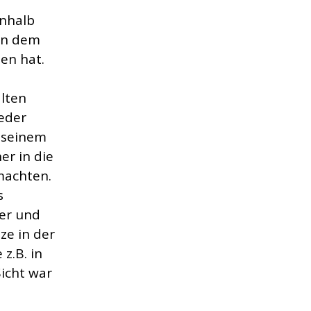
inhalb
en dem
en hat.
lten
eder
 seinem
er in die
machten.
s
er und
ze in der
z.B. in
icht war