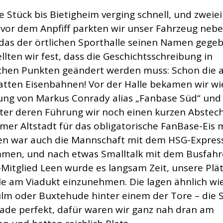
e Stück bis Bietigheim verging schnell, und zweie
vor dem Anpfiff parkten wir unser Fahrzeug neb
 das der örtlichen Sporthalle seinen Namen gegeb
llten wir fest, dass die Geschichtsschreibung in
chen Punkten geändert werden muss: Schon die a
tten Eisenbahnen! Vor der Halle bekamen wir wi
ung von Markus Conrady alias „Fanbase Süd“ und
ter deren Führung wir noch einen kurzen Abstech
imer Altstadt für das obligatorische FanBase-Eis 
en war auch die Mannschaft mit dem HSG-Expres
en, und nach etwas Smalltalk mit dem Busfahr
Mitglied Leen wurde es langsam Zeit, unsere Plät
le am Viadukt einzunehmen. Die lagen ähnlich wie 
lm oder Buxtehude hinter einem der Tore – die S
rade perfekt, dafür waren wir ganz nah dran am