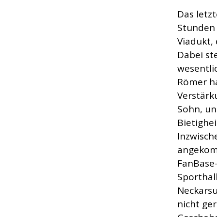
Das letzt
Stunden 
Viadukt,
Dabei ste
wesentli
Römer ha
Verstärk
Sohn, un
Bietighe
Inzwisch
angekomm
FanBase-
Sporthal
Neckarsu
nicht ge