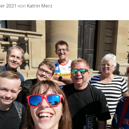
er 2021
von
Katrin Merz