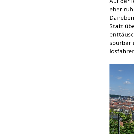
Auf der 
eher ruh
Daneben 
Statt üb
enttäusc
spürbar 
losfahren