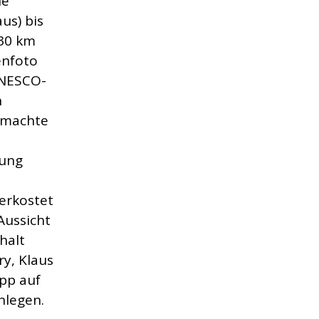
ie
us) bis
430 km
enfoto
UNESCO-
n
t machte
tung
erkostet
Aussicht
halt
ry, Klaus
opp auf
nlegen.