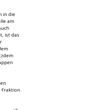
 in die
alle am
Auch
, ist das
r
 dem
otzdem
pappen
ten
 Fraktion