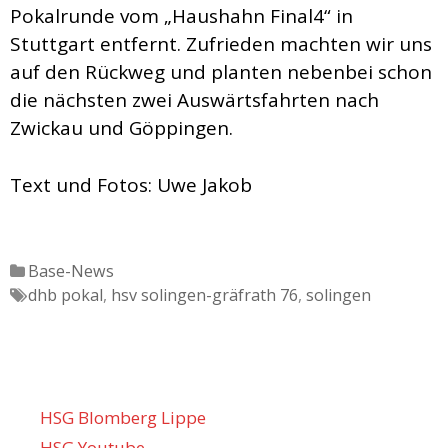
Pokalrunde vom „Haushahn Final4“ in
Stuttgart entfernt. Zufrieden machten wir uns
auf den Rückweg und planten nebenbei schon
die nächsten zwei Auswärtsfahrten nach
Zwickau und Göppingen.
Text und Fotos: Uwe Jakob
Katgeorien
Base-News
Tags
dhb pokal
,
hsv solingen-gräfrath 76
,
solingen
HSG Blomberg Lippe
HSG Youtube