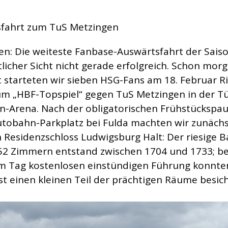
fahrt zum TuS Metzingen
n: Die weiteste Fanbase-Auswärtsfahrt der Saison
tlicher Sicht nicht gerade erfolgreich. Schon mo
t starteten wir sieben HSG-Fans am 18. Februar R
m „HBF-Topspiel“ gegen TuS Metzingen in der T
n-Arena. Nach der obligatorischen Frühstückspau
tobahn-Parkplatz bei Fulda machten wir zunäch
 Residenzschloss Ludwigsburg Halt: Der riesige B
52 Zimmern entstand zwischen 1704 und 1733; be
m Tag kostenlosen einstündigen Führung konnte
t einen kleinen Teil der prächtigen Räume besich