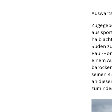
Auswärts
Zugegebe
aus spor
halb ach
Süden zu
Paul-Hor
einem Au
barocken
seinen 4
an diese
zumindes