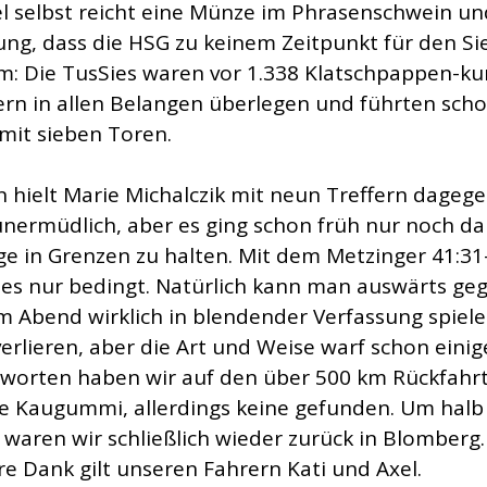
l selbst reicht eine Münze im Phrasenschwein un
lung, dass die HSG zu keinem Zeitpunkt für den Si
m: Die TusSies waren vor 1.338 Klatschpappen-k
rn in allen Belangen überlegen und führten scho
 mit sieben Toren.
 hielt Marie Michalczik mit neun Treffern dageg
unermüdlich, aber es ging schon früh nur noch da
ge in Grenzen zu halten. Mit dem Metzinger 41:31
ies nur bedingt. Natürlich kann man auswärts ge
m Abend wirklich in blendender Verfassung spiel
verlieren, aber die Art und Weise warf schon eini
tworten haben wir auf den über 500 km Rückfahrt,
e Kaugummi, allerdings keine gefunden. Um halb 
waren wir schließlich wieder zurück in Blomberg.
e Dank gilt unseren Fahrern Kati und Axel.