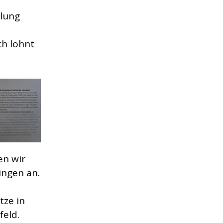
llung
ch lohnt
en wir
ingen an.
tze in
feld.