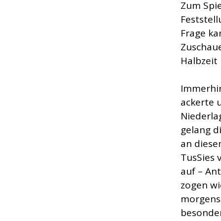
Zum Spie
Feststel
Frage ka
Zuschaue
Halbzeit
Immerhin
ackerte 
Niederla
gelang d
an diese
TusSies 
auf – An
zogen wi
morgens 
besonder