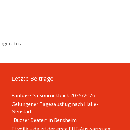
ingen
,
tus
Letzte Beiträge
Fanbase-Saisonrückblick 2025/2026
Gelungener Tagesausflug nach Halle-
Neustadt
„Buzzer Beater“ in Bensheim
Et voilà – da ist der erste EHF-Auswärtssieg