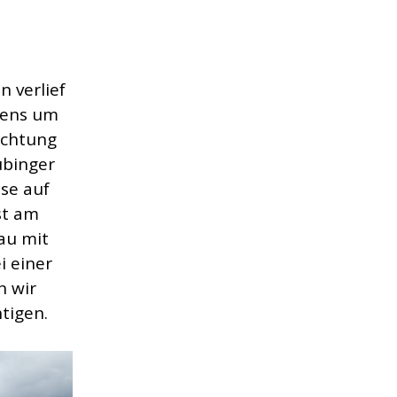
 verlief
rgens um
ichtung
übinger
se auf
st am
au mit
i einer
n wir
tigen.