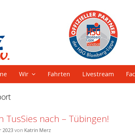
ne
Wir
Fahrten
Livestream
Fa
port
n TusSies nach – Tübingen!
r 2023
von
Katrin Merz