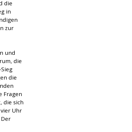
d die
eg in
undigen
n zur
en und
rum, die
-Sieg
gen die
enden
ge Fragen
 die sich
vier Uhr
 Der