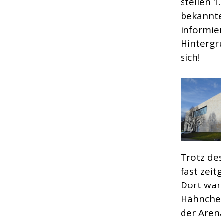
stellen 
bekannte
informie
Hintergr
sich!
Trotz de
fast zeit
Dort war
Hähnchen
der Aren