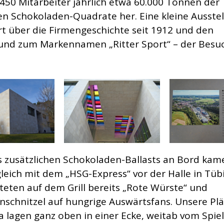
1.450 Mitarbeiter jährlich etwa 60.000 Tonnen der
n Schokoladen-Quadrate her. Eine kleine Ausste
rt über die Firmengeschichte seit 1912 und den
und zum Markennamen „Ritter Sport“ – der Besu
s zusätzlichen Schokoladen-Ballasts an Bord kam
gleich mit dem „HSG-Express“ vor der Halle in Tüb
teten auf dem Grill bereits „Rote Würste“ und
schnitzel auf hungrige Auswärtsfans. Unsere Plä
a lagen ganz oben in einer Ecke, weitab vom Spiel