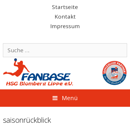
Springe
Startseite
zum
Kontakt
Inhalt
Impressum
Suche
nach:
Menü
saisonrückblick