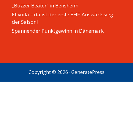
„Buzzer Beater“ in Bensheim
Et voilà – da ist der erste EHF-Auswärtssieg
der Saison!
Spannender Punktgewinn in Dänemark
Copyright © 2026
·
GeneratePress