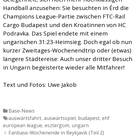
Handball anzusehen: Sie besuchten in Érd die
Champions League-Partie zwischen FTC-Rail
Cargo Budapest und den Kroatinnen von HC
Podravka. Das Spiel endete mit einem
ungarischen 31:23-Heimsieg. Doch egal ob nun
kurzer Zweitages-Wochenendtrip oder (etwas)
längere Städtereise: Auch unser dritter Besuch
in Ungarn begeisterte wieder alle Mitfahrer!
Text und Fotos: Uwe Jakob
Katgeorien
Base-News
Tags
auswärtsfahrt
,
auswärtsspiel
,
budapest
,
ehf
european league
,
esztergom
,
ungarn
Artikel-
Fanbase-Wochenende in Reykjavik (Teil 2)