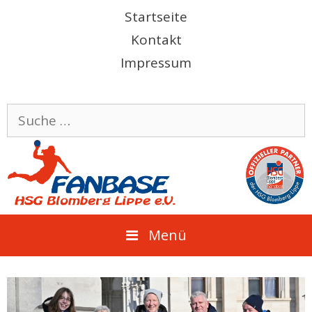
Springe
Startseite
zum
Kontakt
Inhalt
Impressum
Suche
nach:
Menü