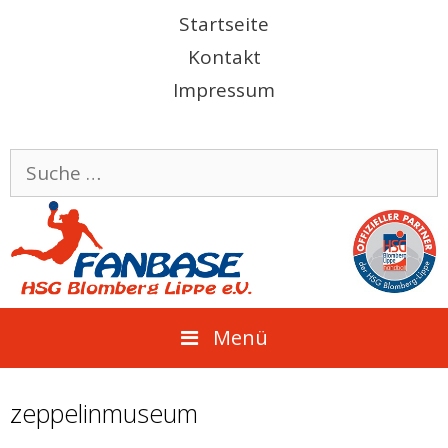
Springe
Startseite
zum
Kontakt
Inhalt
Impressum
Suche
nach:
Menü
zeppelinmuseum