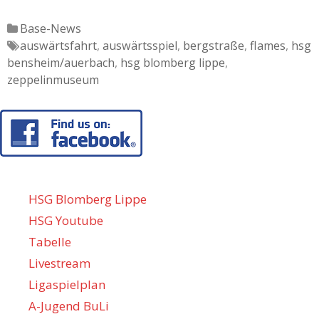
Katgeorien
Base-News
Tags
auswärtsfahrt
,
auswärtsspiel
,
bergstraße
,
flames
,
hsg
bensheim/auerbach
,
hsg blomberg lippe
,
zeppelinmuseum
HSG Blomberg Lippe
HSG Youtube
Tabelle
Livestream
Ligaspielplan
A-Jugend BuLi