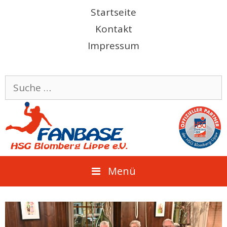
Springe
Startseite
zum
Kontakt
Inhalt
Impressum
Suche
nach:
Menü