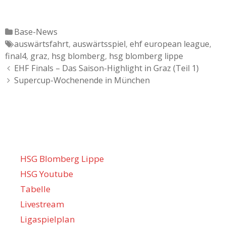
Katgeorien
Base-News
Tags
auswärtsfahrt
,
auswärtsspiel
,
ehf european league
,
final4
,
graz
,
hsg blomberg
,
hsg blomberg lippe
Artikel-
EHF Finals – Das Saison-Highlight in Graz (Teil 1)
Navigation
Supercup-Wochenende in München
HSG Blomberg Lippe
HSG Youtube
Tabelle
Livestream
Ligaspielplan