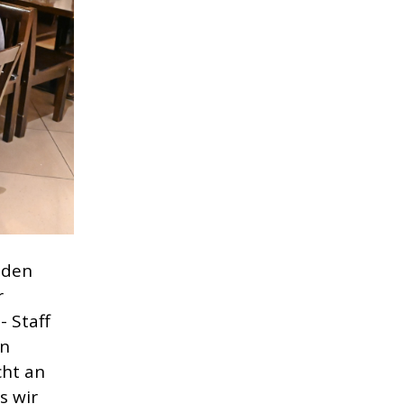
nden
r
 Staff
en
cht an
s wir