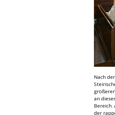
Nach dem
Steirisc
größeren
an diese
Bereich.
der rappe