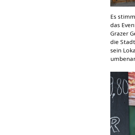
Es stimmt
das Even
Grazer G
die Stad
sein Lok
umbenan