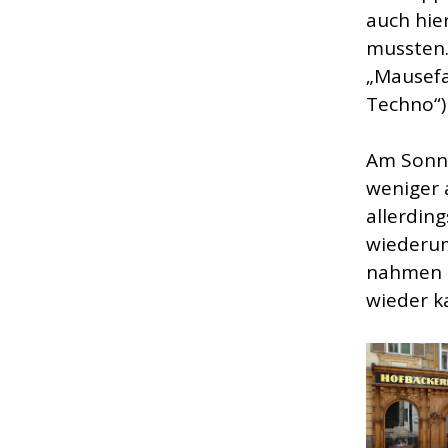
auch hie
mussten.
„Mausefal
Techno“) 
Am Sonnt
weniger 
allerdin
wiederum
nahmen d
wieder k