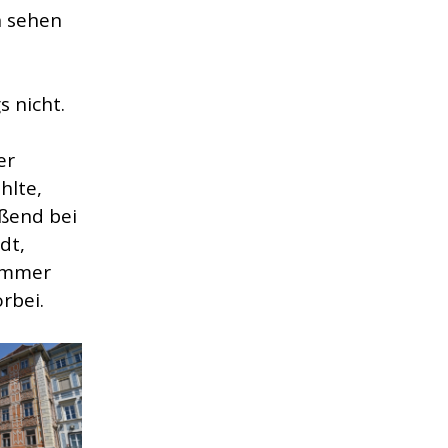
n sehen
s nicht.
er
hlte,
eßend bei
dt,
 Immer
rbei.