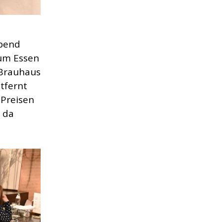
abend
Zum Essen
 Brauhaus
ntfernt
 Preisen
 da