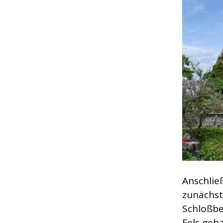
Anschlie
zunächst
Schloßbe
Fels geh