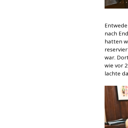
Entweder
nach End
hatten w
reservie
war. Dor
wie vor 
lachte da