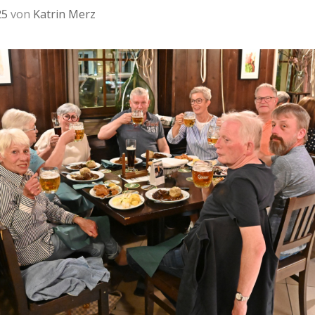
25
von
Katrin Merz