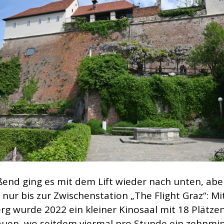
ßend ging es mit dem Lift wieder nach unten, abe
 nur bis zur Zwischenstation „The Flight Graz“: Mi
rg wurde 2022 ein kleiner Kinosaal mit 18 Plätzen
auen, wo seitdem viermal pro Stunde ein zehnmi