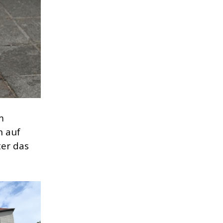
m
n auf
er das