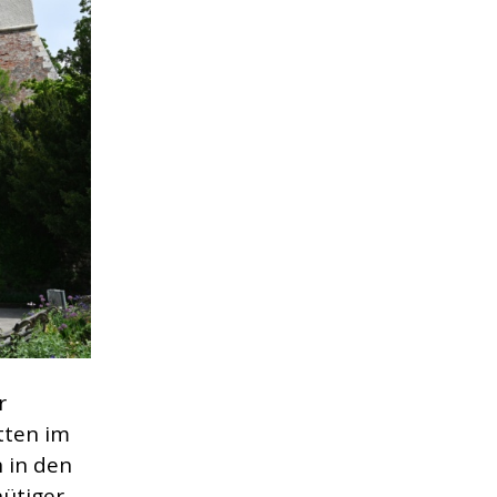
r
tten im
 in den
nütiger