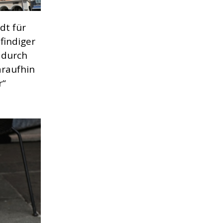
dt für
findiger
 durch
araufhin
r“