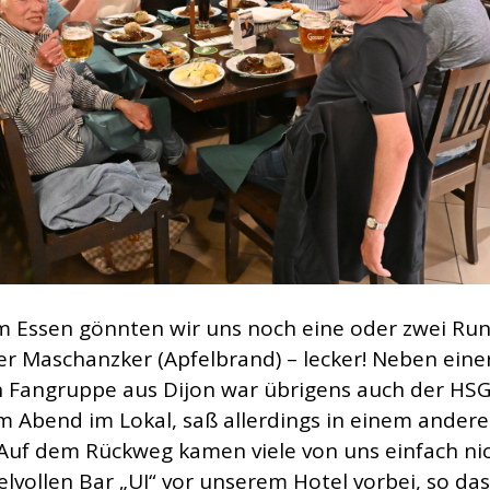
 Essen gönnten wir uns noch eine oder zwei Ru
her Maschanzker (Apfelbrand) – lecker! Neben eine
 Fangruppe aus Dijon war übrigens auch der HSG-
m Abend im Lokal, saß allerdings in einem ander
 Auf dem Rückweg kamen viele von uns einfach ni
lvollen Bar „UI“ vor unserem Hotel vorbei, so das