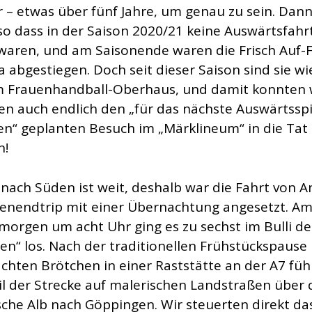
r – etwas über fünf Jahre, um genau zu sein. Dan
so dass in der Saison 2020/21 keine Auswärtsfahr
waren, und am Saisonende waren die Frisch Auf-F
ga abgestiegen. Doch seit dieser Saison sind sie w
m Frauenhandball-Oberhaus, und damit konnten 
ren auch endlich den „für das nächste Auswärtsspi
n“ geplanten Besuch im „Märklineum“ in die Tat
n!
nach Süden ist weit, deshalb war die Fahrt von A
enendtrip mit einer Übernachtung angesetzt. A
orgen um acht Uhr ging es zu sechst im Bulli de
hen“ los. Nach der traditionellen Frühstückspause
chten Brötchen in einer Raststätte an der A7 füh
eil der Strecke auf malerischen Landstraßen über 
che Alb nach Göppingen. Wir steuerten direkt da