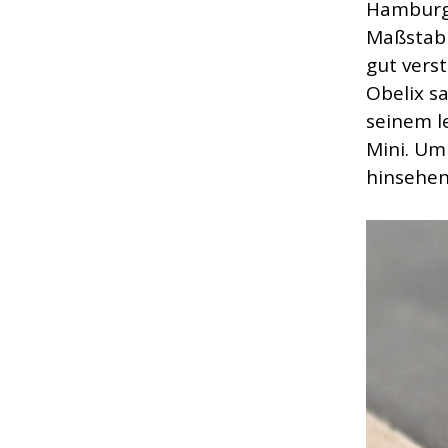
Hamburge
Maßstab 
gut verst
Obelix s
seinem l
Mini. Um
hinsehen