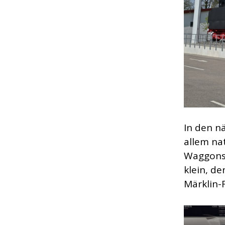
In den n
allem na
Waggons 
klein, d
Märklin-F