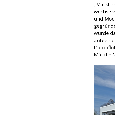
„Märklin
wechselv
und Mode
gegründe
wurde da
aufgenom
Dampflok
Märklin-