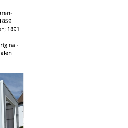
aren-
 1859
n; 1891
iginal-
nalen