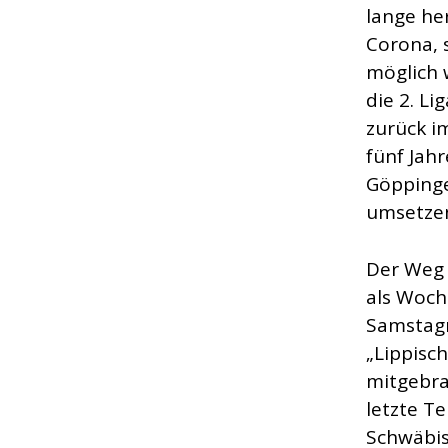
lange he
Corona, 
möglich 
die 2. Li
zurück i
fünf Jah
Göppinge
umsetze
Der Weg 
als Woch
Samstagm
„Lippisc
mitgebra
letzte T
Schwäbis