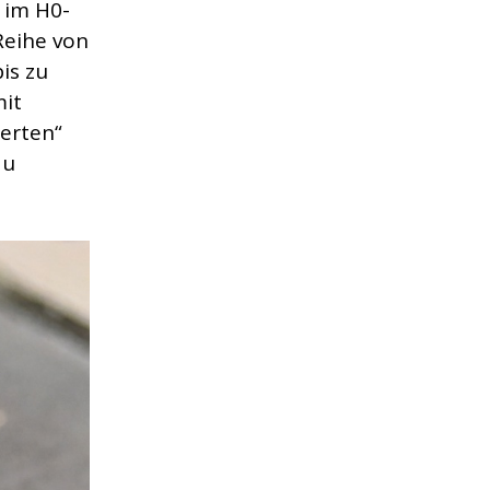
 im H0-
Reihe von
is zu
mit
erten“
au