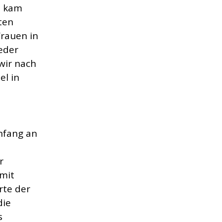
n kam
ten
rauen in
ieder
wir nach
el in
nfang an
m
r
 mit
rte der
die
s