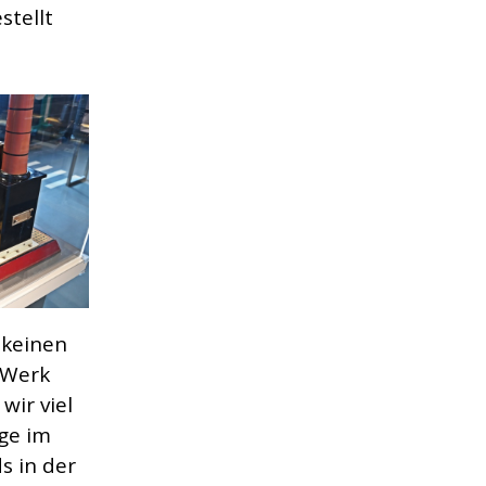
tellt
 keinen
-Werk
wir viel
ge im
s in der