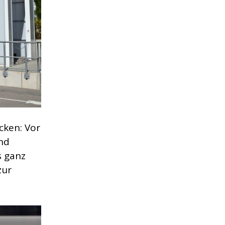
cken: Vor
nd
s ganz
zur