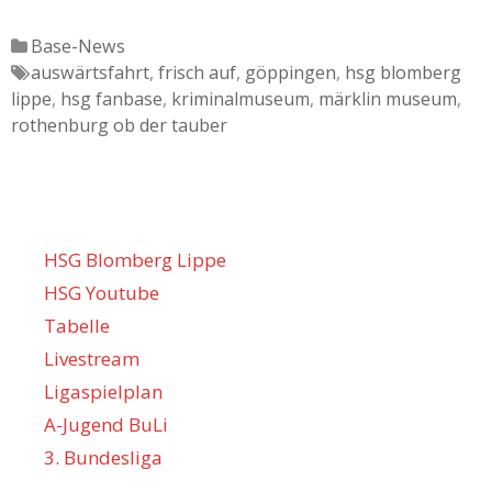
Katgeorien
Base-News
Tags
auswärtsfahrt
,
frisch auf
,
göppingen
,
hsg blomberg
lippe
,
hsg fanbase
,
kriminalmuseum
,
märklin museum
,
rothenburg ob der tauber
HSG Blomberg Lippe
HSG Youtube
Tabelle
Livestream
Ligaspielplan
A-Jugend BuLi
3. Bundesliga