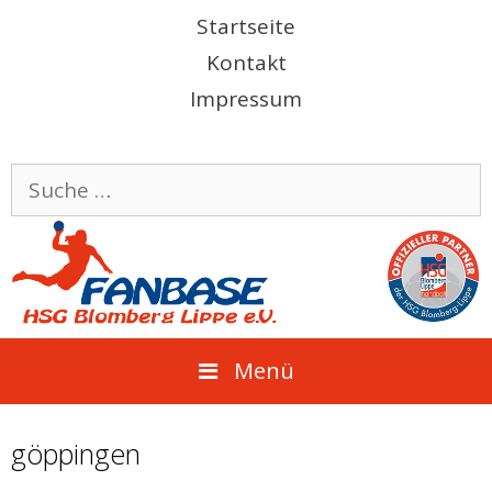
Springe
Startseite
zum
Kontakt
Inhalt
Impressum
Suche
nach:
Menü
göppingen