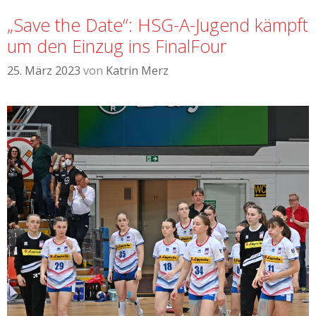
„Save the Date“: HSG-A-Jugend kämpft
um den Einzug ins FinalFour
25. März 2023
von
Katrin Merz