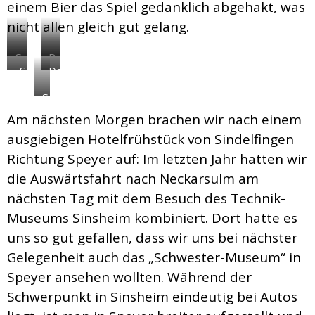
einem Bier das Spiel gedanklich abgehakt, was
nicht allen gleich gut gelang.
Seenotrettungskreuzer
Das
„Sean
Da
„John
„U9“
O‘
„fliegt“
T.
Space-
Kelley“
sie,
Essberger“
Shuttle
–
die
Am nächsten Morgen brachen wir nach einem
„Buran“
Schiff
747
ausgiebigen Hotelfrühstück von Sindelfingen
der
Richtung Speyer auf: Im letzten Jahr hatten wir
Kelley
die Auswärtsfahrt nach Neckarsulm am
Family
nächsten Tag mit dem Besuch des Technik-
Museums Sinsheim kombiniert. Dort hatte es
uns so gut gefallen, dass wir uns bei nächster
Gelegenheit auch das „Schwester-Museum“ in
Speyer ansehen wollten. Während der
Schwerpunkt in Sinsheim eindeutig bei Autos