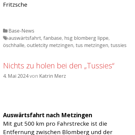
Fritzsche
Katgeorien
Base-News
Tags
auswärtsfahrt
,
fanbase
,
hsg blomberg lippe
,
öschhalle
,
outletcity metzingen
,
tus metzingen
,
tussies
Nichts zu holen bei den „Tussies“
4. Mai 2024
von
Katrin Merz
Auswärtsfahrt nach Metzingen
Mit gut 500 km pro Fahrstrecke ist die
Entfernung zwischen Blomberg und der