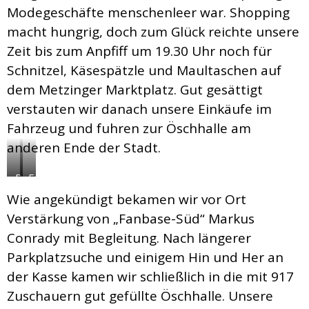
Modegeschäfte menschenleer war. Shopping
macht hungrig, doch zum Glück reichte unsere
Zeit bis zum Anpfiff um 19.30 Uhr noch für
Schnitzel, Käsespätzle und Maultaschen auf
dem Metzinger Marktplatz. Gut gesättigt
verstauten wir danach unsere Einkäufe im
Fahrzeug und fuhren zur Öschhalle am
anderen Ende der Stadt.
Die
Ein
Outletcity
Besuch
Wie angekündigt bekamen wir vor Ort
Metzingen
bei
Verstärkung von „Fanbase-Süd“ Markus
ist
Lindt
Conrady mit Begleitung. Nach längerer
fast
war
schon
natürlich
Parkplatzsuche und einigem Hin und Her an
ein
ein
der Kasse kamen wir schließlich in die mit 917
Stadtteil
Muss
Zuschauern gut gefüllte Öschhalle. Unsere
für