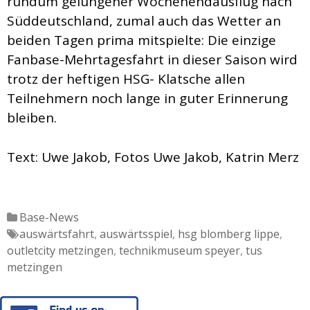
rundum gelungener Wochenendausflug nach
Süddeutschland, zumal auch das Wetter an
beiden Tagen prima mitspielte: Die einzige
Fanbase-Mehrtagesfahrt in dieser Saison wird
trotz der heftigen HSG- Klatsche allen
Teilnehmern noch lange in guter Erinnerung
bleiben.
Text: Uwe Jakob, Fotos Uwe Jakob, Katrin Merz
Katgeorien
Base-News
Tags
auswärtsfahrt
,
auswärtsspiel
,
hsg blomberg lippe
,
outletcity metzingen
,
technikmuseum speyer
,
tus
metzingen