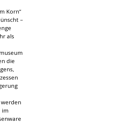
m Korn“
wünscht –
enge
hr als
ismuseum
en die
gens,
ozessen
agerung
e werden
h im
ssenware