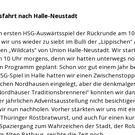
sfahrt nach Halle-Neustadt
 ersten HSG-Auswärtsspiel der Rückrunde am 10
wir uns wieder zu siebt im Bulli der „Lippischen“
en „Wildcats“ von Union Halle-Neustadt. Wir star
 10 Uhr morgens, denn wir hatten unterwegs no
an Programm geplant: Schon vor gut einem Jahr 
HSG-Spiel in Halle hatten wir einen Zwischenstopp
schen Nordhausen eingelegt, aber die denkmalge
Nordhäuser Traditionsbrennerei“ konnten wir da
r jährlichen Adventsausstellung nicht besichtige
wir nun nachholen. Vorher stärkten wir uns mit ei
 Thüringer Rostbratwurst, und auch für einen ku
-Spaziergang zum Wahrzeichen der Stadt, der Rol
m Alten Rathaus, reichte die Zeit noch.