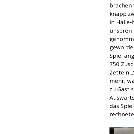
brachen 
knapp zw
in Halle
unseren 
genommen
geworden
Spiel an
750 Zusc
Zetteln „
mehr, wa
zu Gast 
Auswärts
das Spie
rechnete