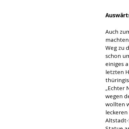
Auswärt
Auch zum
machten 
Weg zu d
schon um
einiges 
letzten 
thüringi
„Echter 
wegen de
wollten 
leckeren
Altstadt
Statue a