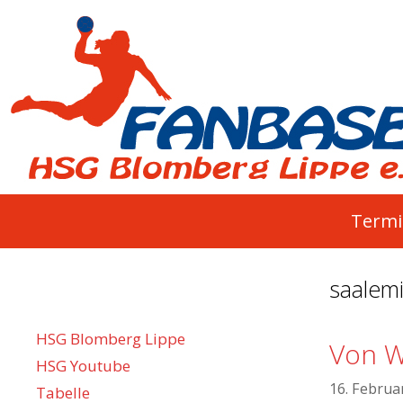
Springe
zum
Inhalt
Termi
saalem
HSG Blomberg Lippe
Von W
HSG Youtube
16. Februa
Tabelle