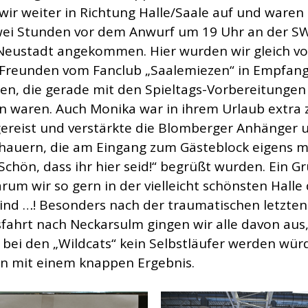
wir weiter in Richtung Halle/Saale auf und waren
ei Stunden vor dem Anwurf um 19 Uhr an der S
-Neustadt angekommen. Hier wurden wir gleich v
Freunden vom Fanclub „Saalemiezen“ in Empfan
, die gerade mit den Spieltags-Vorbereitungen 
 waren. Auch Monika war in ihrem Urlaub extra
gereist und verstärkte die Blomberger Anhänger 
hauern, die am Eingang zum Gästeblock eigens m
Schön, dass ihr hier seid!“ begrüßt wurden. Ein G
rum wir so gern in der vielleicht schönsten Halle
sind …! Besonders nach der traumatischen letzten
fahrt nach Neckarsulm gingen wir alle davon aus,
l bei den „Wildcats“ kein Selbstläufer werden wür
n mit einem knappen Ergebnis.