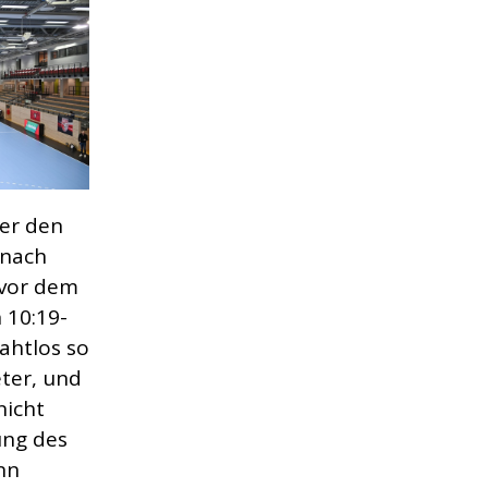
ber den
 nach
 vor dem
 10:19-
ahtlos so
ter, und
nicht
ung des
nn