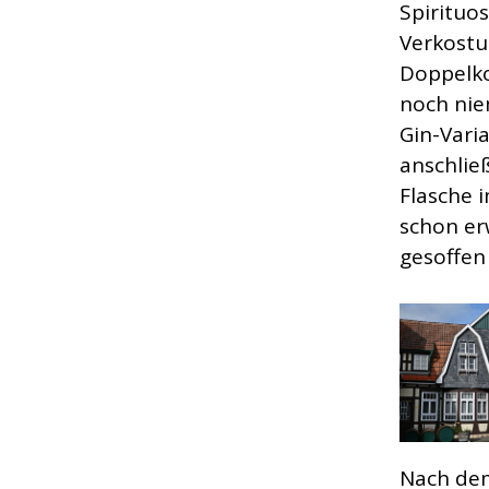
Spirituo
Verkostu
Doppelko
noch nie
Gin-Vari
anschlie
Flasche 
schon er
gesoffen
Nach dem