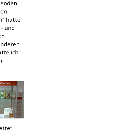
eßenden
ren
n“ hatte
r- und
ch
 anderen
tte ich
ur
ette“