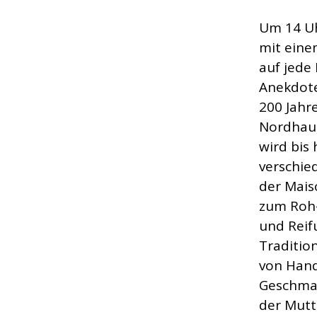
Um 14 U
mit eine
auf jede
Anekdote
200 Jahr
Nordhaus
wird bis
verschie
der Mais
zum Roh-
und Reif
Traditio
von Hand
Geschmac
der Mutt