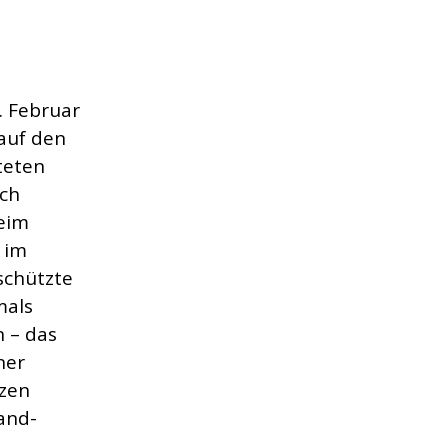
. Februar
 auf den
teten
ch
beim
 im
schützte
mals
n – das
ner
rzen
and-