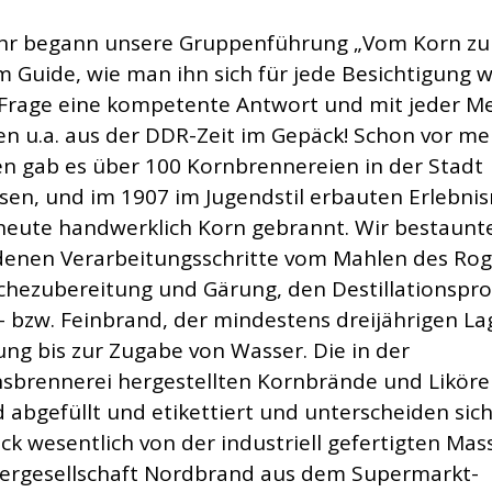
hr begann unsere Gruppenführung „Vom Korn zu
m Guide, wie man ihn sich für jede Besichtigung 
 Frage eine kompetente Antwort und mit jeder M
n u.a. aus der DDR-Zeit im Gepäck! Schon vor me
en gab es über 100 Kornbrennereien in der Stadt
en, und im 1907 im Jugendstil erbauten Erlebn
 heute handwerklich Korn gebrannt. Wir bestaunt
denen Verarbeitungsschritte vom Mahlen des Rog
chezubereitung und Gärung, den Destillationspr
 bzw. Feinbrand, der mindestens dreijährigen L
ung bis zur Zugabe von Wasser. Die in der
nsbrennerei hergestellten Kornbrände und Likör
 abgefüllt und etikettiert und unterscheiden sic
k wesentlich von der industriell gefertigten Ma
ergesellschaft Nordbrand aus dem Supermarkt-