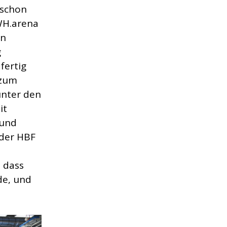
 schon
WH.arena
on
g
fertig
 zum
unter den
it
rund
 der HBF
 dass
de, und