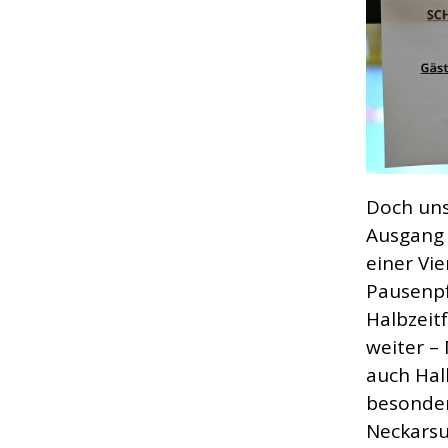
Doch uns
Ausgang 
einer Vi
Pausenpf
Halbzeit
weiter –
auch Hal
besonder
Neckarsu