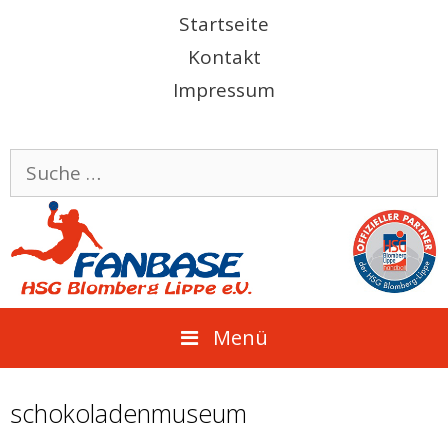
Springe
Startseite
zum
Kontakt
Inhalt
Impressum
Suche
nach:
Menü
schokoladenmuseum