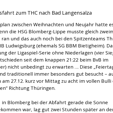
sfahrt zum THC nach Bad Langensalza
lplan zwischen Weihnachten und Neujahr hatte e
 denn die HSG Blomberg-Lippe musste gleich zwei
 ran und das auch noch bei den Spitzenteams Th
B Ludwigsburg (ehemals SG BBM Bietigheim). Da
ung der Ligaspiel-Serie ohne Niederlagen (vier Si
tschieden seit dem knappen 21:22 beim BvB im
r) nicht unbedingt zu erwarten … Diese „Feierta
sind traditionell immer besonders gut besucht – a
 am 27.12. kurz vor Mittag zu acht im vollen Bulli
hen“ Richtung Thüringen.
in Blomberg bei der Abfahrt gerade die Sonne
kommen war, lag gut zwei Stunden später an de