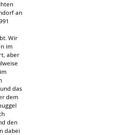
chten
ndorf an
1991
n
bt. Wir
en im
t, aber
ilweise
 im
m
 und das
ter dem
muggel
ch
nd den
n dabei