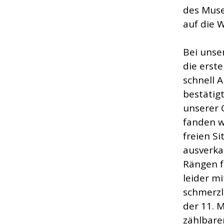
des Muse
auf die 
Bei unse
die erst
schnell 
bestätig
unserer 
fanden w
freien Si
ausverka
Rängen f
leider mi
schmerzl
der 11. 
zählbare