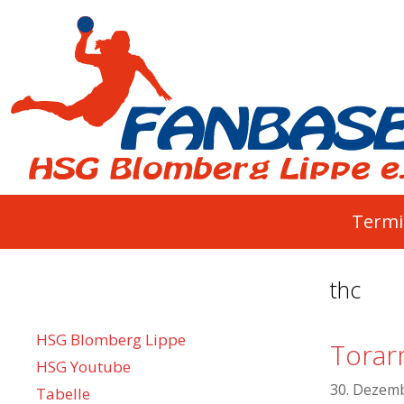
Springe
zum
Inhalt
Termi
thc
HSG Blomberg Lippe
Torar
HSG Youtube
30. Dezem
Tabelle