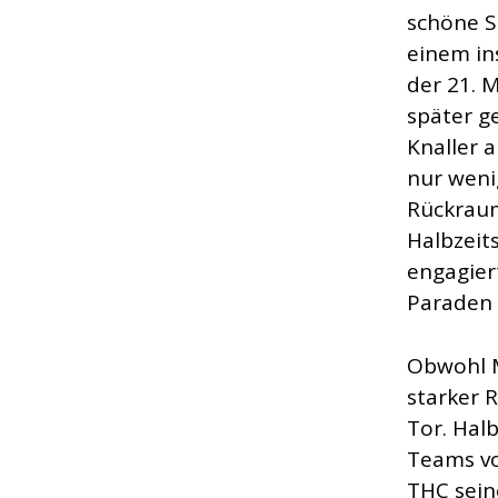
schöne S
einem in
der 21. 
später g
Knaller 
nur weni
Rückraum
Halbzeit
engagier
Paraden 
Obwohl M
starker R
Tor. Hal
Teams vo
THC sein