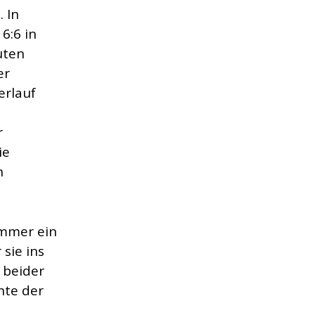
 In
6:6 in
uten
er
erlauf
r
ie
n
immer ein
 sie ins
 beider
nte der