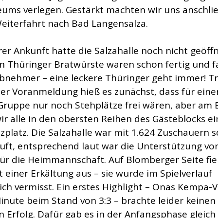
ums verlegen. Gestärkt machten wir uns anschli
Weiterfahrt nach Bad Langensalza.
rer Ankunft hatte die Salzahalle noch nicht geöffn
en Thüringer Bratwürste waren schon fertig und 
Abnehmer – eine leckere Thüringer geht immer! T
ter Voranmeldung hieß es zunächst, dass für einen
Gruppe nur noch Stehplätze frei wären, aber am
ir alle in den obersten Reihen des Gästeblocks e
tzplatz. Die Salzahalle war mit 1.624 Zuschauern s
uft, entsprechend laut war die Unterstützung vo
ür die Heimmannschaft. Auf Blomberger Seite fie
t einer Erkältung aus – sie wurde im Spielverlauf
ich vermisst. Ein erstes Highlight – Onas Kempa-V
Minute beim Stand von 3:3 – brachte leider keinen
n Erfolg. Dafür gab es in der Anfangsphase gleic