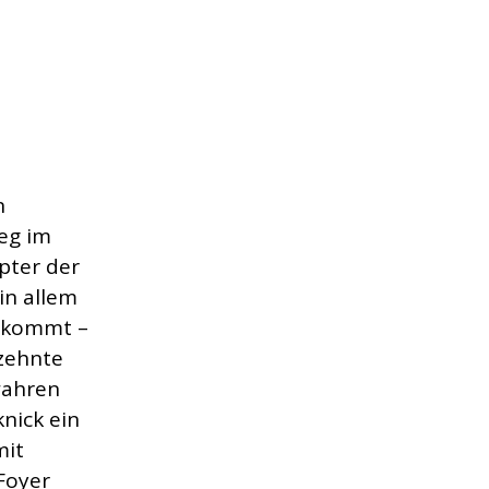
n
eg im
pter der
in allem
erkommt –
zehnte
wahren
knick ein
mit
Foyer