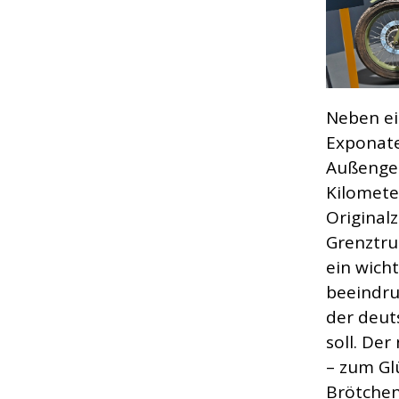
Neben ei
Exponate
Außengel
Kilomete
Original
Grenztru
ein wich
beeindru
der deut
soll. Der
– zum Gl
Brötchen