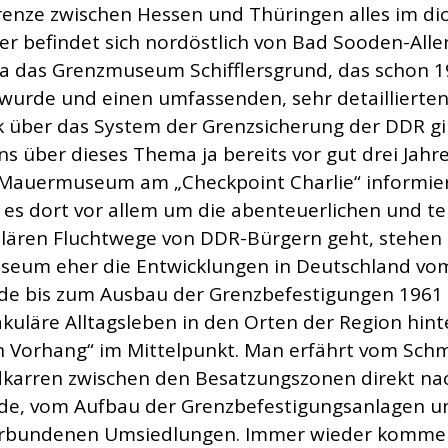
enze zwischen Hessen und Thüringen alles im di
ier befindet sich nordöstlich von Bad Sooden-Alle
a das Grenzmuseum Schifflersgrund, das schon 
 wurde und einen umfassenden, sehr detaillierte
k über das System der Grenzsicherung der DDR gi
ns über dieses Thema ja bereits vor gut drei Jahr
 Mauermuseum am „Checkpoint Charlie“ informier
es dort vor allem um die abenteuerlichen und te
lären Fluchtwege von DDR-Bürgern geht, stehen
eum eher die Entwicklungen in Deutschland vo
de bis zum Ausbau der Grenzbefestigungen 1961
kuläre Alltagsleben in den Orten der Region hin
n Vorhang“ im Mittelpunkt. Man erfährt vom Sch
karren zwischen den Besatzungszonen direkt na
de, vom Aufbau der Grenzbefestigungsanlagen u
erbundenen Umsiedlungen. Immer wieder komme