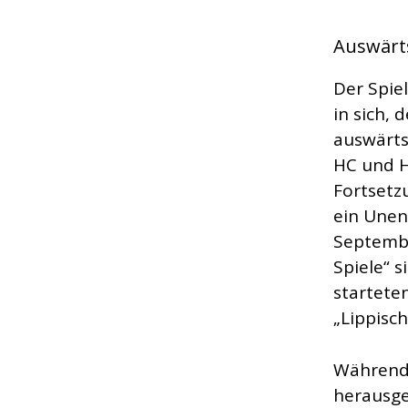
Auswärt
Der Spie
in sich,
auswärts
HC und H
Fortsetz
ein Unen
Septembe
Spiele“ 
starteten
„Lippisc
Während 
herausge