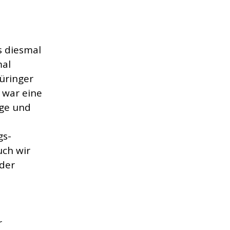
s diesmal
mal
üringer
 war eine
ege und
gs-
uch wir
 der
r