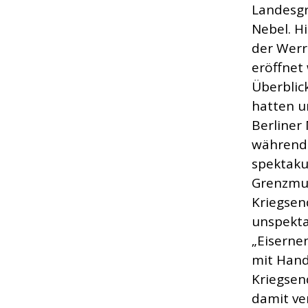
Landesgr
Nebel. H
der Werr
eröffnet
Überblic
hatten u
Berliner
während 
spektaku
Grenzmus
Kriegsen
unspekta
„Eiserne
mit Hand
Kriegsen
damit v