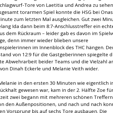
chlagwurf-Tore von Laetitia und Andrea zu sehen.
sgesamt torarmen Spiel konnte die HSG bei Onas 
Minute zum letzten Mal ausgleichen. Gut zwei Min
elang Ida dann beim 8:7-Anschlusstreffer ein echt
aus dem Rückraum – leider gab es davon im Spielv
ge, denn immer wieder blieben unsere
spielerinnen im Innenblock des THC hängen. De
stand von 12:9 für die Gastgeberinnen spiegelte d
te Abwehrarbeit beider Teams und die Vielzahl a
von Dinah Eckerle und Melanie Veith wider.
elanie in den ersten 30 Minuten wie eigentlich 
ückhalt gewesen war, kam in der 2. Hälfte Zoe für
bzeit zwei begann mit mehreren schönen Treffern
n den Außenpositionen, und nach und nach kon
en Vorsprung bis auf sechs Tore ausbauen. Die