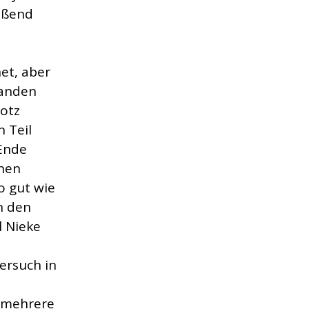
eßend
et, aber
fanden
rotz
 Teil
 Ende
inen
o gut wie
n den
l Nieke
ersuch in
h mehrere