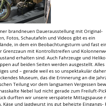
ner brandneuen Dauerausstellung mit Original-
n, Fotos, Schautafeln und Videos gibt es ein
ände, in dem ein Beobachtungsturm und fast ei
r Grenzzaun mit Kontrollstreifen und Kolonnenw
zustand erhalten sind. Auch Fahrzeuge und Heliko
ppen auf beiden Seiten werden ausgestellt. Alles 
tiges und – gerade weil es so unspektakulär dah
ckendes Museum, das die Erinnerung an die Jahr
schen Teilung vor dem langsamen Vergessen be
 nasskalte Nebel lud nicht gerade zum Freiluft-Pic
ück durften wir unsere verspätete Mittagspause 
, Käse und Jagdwurst ins gut beheizte Eingangs- 