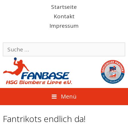
Springe
Startseite
zum
Kontakt
Inhalt
Impressum
Suche
nach:
Menü
Fantrikots endlich da!